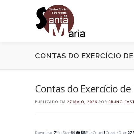
Saltar
para
conteúdo
CONTAS DO EXERCÍCIO DE
Contas do Exercício de
PUBLICADO EM
27 MAIO, 2026
POR
BRUNO CAS
Download
7
File Size
64.60 KB
File Count
1
Create Date
27 